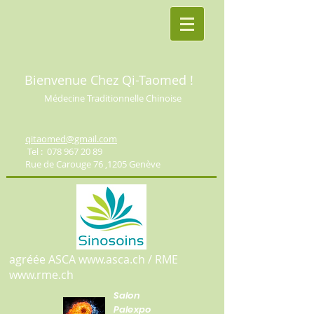
Bienvenue Chez Qi-Taomed !
Médecine Traditionnelle Chinoise
qitaomed@gmail.com
Tel :
078 967 20 89
Rue de Carouge 76 ,1205 Genève
agréée ASCA
www.asca.ch
/ RME
www.rme.ch
Salon
Palexpo