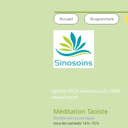
Accueil
Acupuncture
agréée ASCA
www.asca.ch
/ RME
www.rme.ch
Méditation Taoïste
(l’orbite microcosmique)
tous les samedis 14 h--15 h