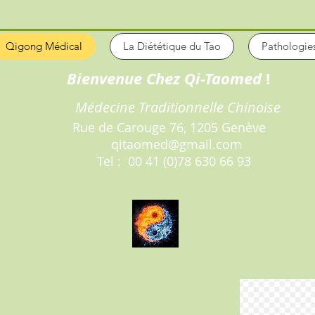
Qigong Médical
La Diététique du Tao
Pathologie
Bienvenue Chez Qi-Taomed
Médecine Traditionnelle Chinoise
Rue de Carouge 76, 1205 Genève
qitaomed@gmail.com
Tel : 00 41 (0)78 630 66 93