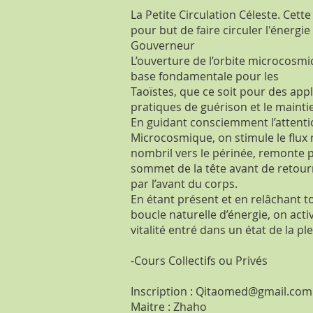
La Petite Circulation Céleste. Cett
pour but de faire circuler l'énergi
Gouverneur
L’ouverture de l’orbite microcosm
base fondamentale pour les
Taoïstes, que ce soit pour des app
pratiques de guérison et le maintien
En guidant consciemment l’attention
Microcosmique, on stimule le flux n
nombril vers le périnée, remonte p
sommet de la tête avant de retou
par l’avant du corps.
En étant présent et en relâchant t
boucle naturelle d’énergie, on act
vitalité entré dans un état de la pl
-
Cours Collectifs ou Privés
Inscription :
Qitaomed@gmail.com
Maitre : Zhaho