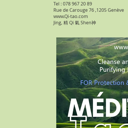
Tel : 078 967 20 89
Rue de Carouge 76 ,1205 Genève
www.Qi-tao.com
Jing, 精 Qi 氣 Shen神